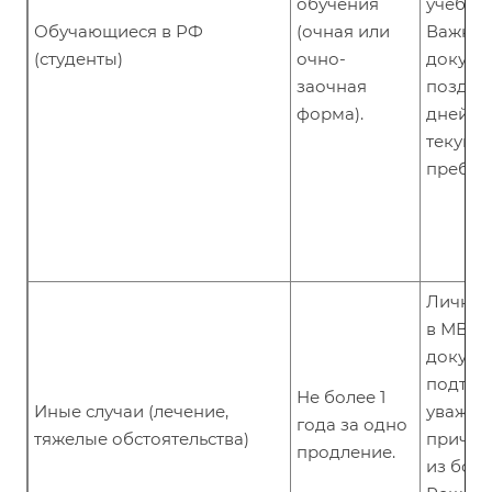
обучения
учебно
Обучающиеся в РФ
(очная или
Важно 
(студенты)
очно-
докуме
заочная
позднее
форма).
дней д
текуще
пребыв
Лично 
в МВД 
докуме
подтв
Не более 1
Иные случаи (лечение,
уважит
года за одно
тяжелые обстоятельства)
причин
продление.
из больн