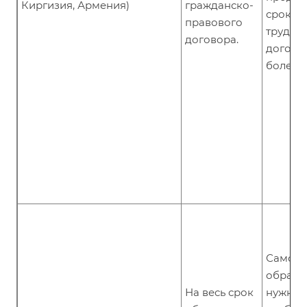
Киргизия, Армения)
гражданско-
срок д
правового
трудов
договора.
договор
более, ч
Самост
обраща
На весь срок
нужно. 