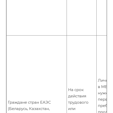
Лично 
в МВД. 
На срок
нужно с
действия
первые
Граждане стран ЕАЭС
трудового
пребыв
(Беларусь, Казахстан,
или
продле