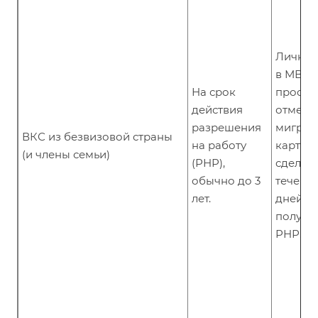
Лично 
в МВД 
На срок
проста
действия
отметки
разрешения
миграц
ВКС из безвизовой страны
на работу
карте. 
(и члены семьи)
(РНР),
сделать
обычно до 3
течение
лет.
дней п
получе
РНР.