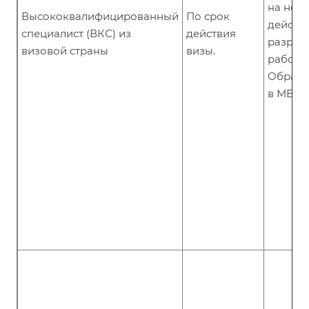
на нов
Высококвалифицированный
По срок
действ
специалист (ВКС) из
действия
разреш
визовой страны
визы.
работу 
Обраща
в МВД.