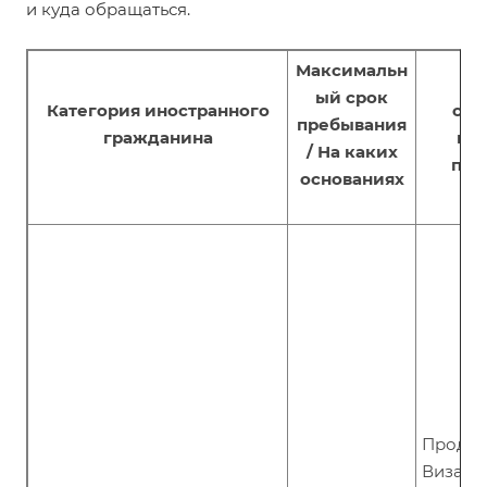
и куда обращаться.
Максимальн
Чт
ый срок
Категория иностран
ного
сде
пребывания
гражданина
пр
/ На каких
пре
основаниях
Продлит
Виза п