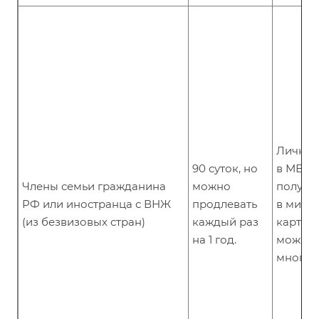
Лично 
90 суток, но
в МВД 
Члены семьи гражданина
можно
получе
РФ или иностранца с ВНЖ
продлевать
в мигр
(из безвизовых стран)
каждый раз
карте. 
на 1 год.
можно
многок