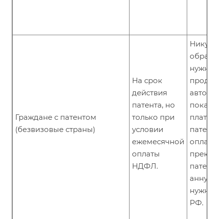
Никуда
обраща
нужно.
На срок
продле
действия
автома
патента, но
пока в
Граждане с патентом
только при
платите
(безвизовые страны)
условии
патенту
ежемесячной
оплата
оплаты
прекра
НДФЛ.
патент
аннулир
нужно 
РФ.