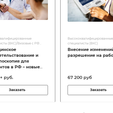
валифицированные
Высококвалифицированные
исты (ВКС)/Визовые с РФ
специалисты (ВКС)
 Общий порядок
инское
Внесение изменени
етельствование и
разрешение на раб
лоскопия для
нтов в РФ – новые
ла 2025
+ руб.
67 200 руб
Заказать
Заказать