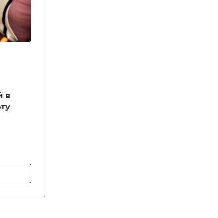
й в
оту