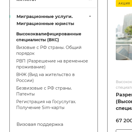
АКЦИЯ
Миграционные услуги.
Миграционные юристы
Высококвалифицированные
специалисты (ВКС)
Визовые с РФ страны. Общий
порядок
РВП (Разрешение на временное
проживание)
ВНЖ (Вид на жительство в
России)
Высокок
специал
Безвизовые с РФ страны.
Патенты
Разре
(Высо
Регистрация на Госуслугах.
Получение Sim-карты
специ
67 20
Визовая поддержка