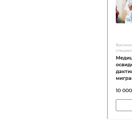
Высокок
специал
страны.
Медиц
освид
дакти
мигра
прави
10 000