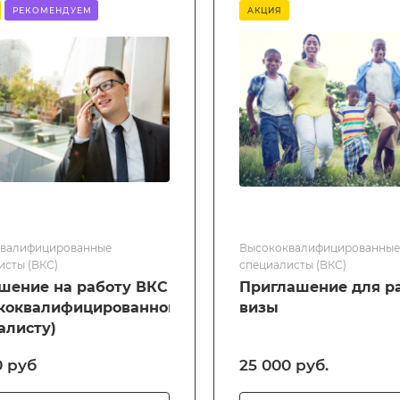
РЕКОМЕНДУЕМ
АКЦИЯ
валифицированные
Высококвалифицированные
исты (ВКС)
специалисты (ВКС)
шение на работу ВКС
Приглашение для р
коквалифицированному
визы
алисту)
0 руб
25 000 руб.