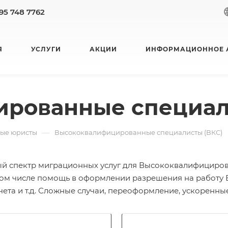
95 748 7762
Я
УСЛУГИ
АКЦИИ
ИНФОРМАЦИОННОЕ 
рованные специал
КОНТАКТЫ
—
ные юристы
Высококвалифицированные специалисты (ВКС)
й спектр миграционных услуг для Высококвалифициров
в том числе помощь в оформлении разрешения на работу
чета и т.д. Сложные случаи, переоформление, ускоренн