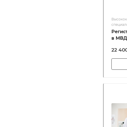
Высокок
специал
Регис
в МВД
22 40