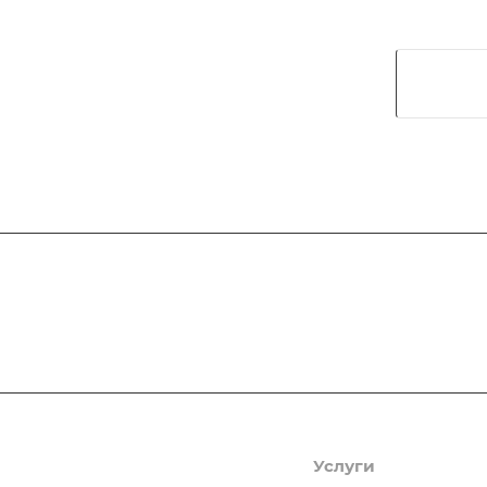
Подписывайтесь
на новости и ак
Компания
Услуги