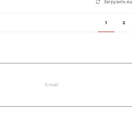
Загрузить е
1
2
ции
Информационное агентство