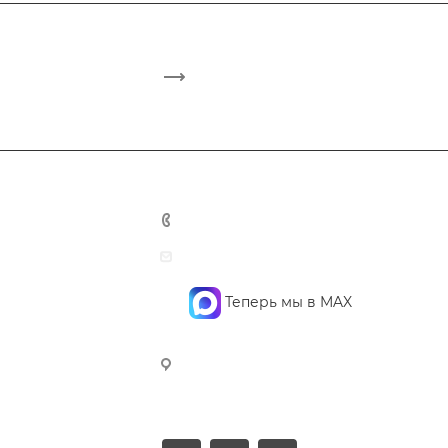
+7 495 748 7762
mail@confidencegroup.ru
Теперь мы в MAX
107023, г. Москва, Барабанный
пер., д. 4, офис 4 (3-й этаж)