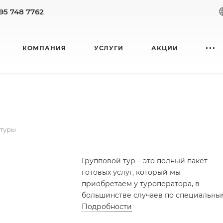
95 748 7762
КОМПАНИЯ
УСЛУГИ
АКЦИИ
 туры
Групповой тур – это полный пакет
готовых услуг, который мы
приобретаем у туроператора, в
большинстве случаев по специальны
ценовым предложениям. Пакет, как
Подробности
правило, включает перелет,