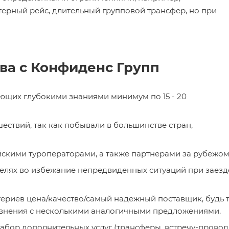
терный рейс, длительный групповой трансфер, но при
ва с Конфиденс Групп
ющих глубокими знаниями минимум по 15 - 20
ествий, так как побывали в большинстве стран,
скими туроператорами, а также партнерами за рубежо
лях во избежание непредвиденных ситуаций при заезд
ериев цена/качество/самый надежный поставщик, будь 
авнения с несколькими аналогичными предложениями.
абор дополнительных услуг (трансферы, встречу-провод