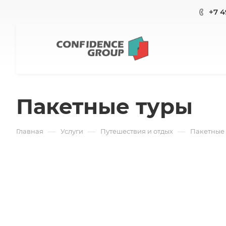
+7 4
Пакетные туры
—
—
—
Главная
Услуги
Путешествия и отдых
Пакетные