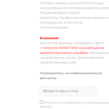
проживание, питание, страховку,
Оставьте заявку, получите бесплатную
консультацию по интересующей вас услуг
трансфер, визу, иногда экскурсионну
Решаем вопросы любой
программу.
сложности. Профессиональные юристы и
консультанты, в том числе,
англоговорящие.
Внимание!
Заключите договор с Конфиденс Групп
и
получите ГАРАНТИЮ на возмещение
административных штрафов
, наложенны
госорганами в случае предоставления
некачественных услуг.
Подпишитесь на информационную
рассылку
Я согласен на обработку персональны
данных