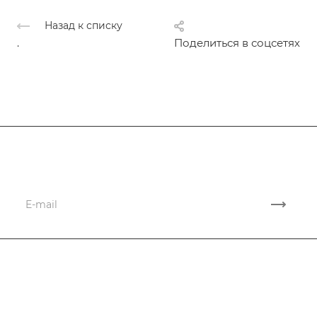
Назад к списку
.
Поделиться в соцсетях
Подписывайтесь
на новости и акции
Компания
Услуги
О компании
Лицензии