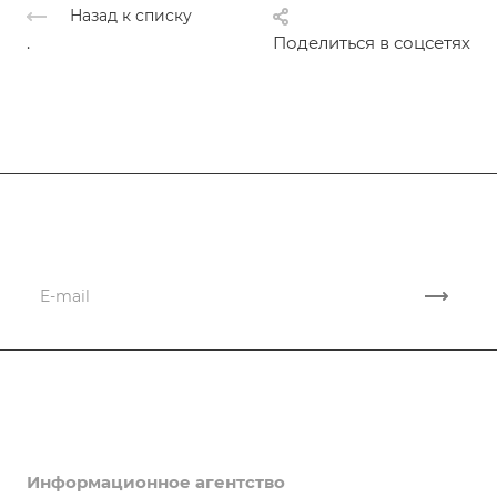
Назад к списку
.
Поделиться в соцсетях
Подписывайтесь
на новости и акции
Компания
Услуги
О компании
Лицензии
Информационное агентство
Миграционные услуги. Миграционные юристы