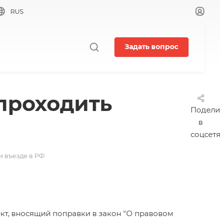
RUS
Задать вопрос
проходить
Подели
в
соцсет
и въезде в РФ
кт
, вносящий поправки в закон "О правовом