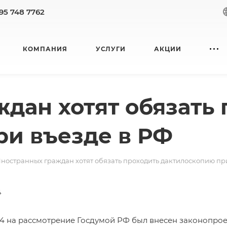
95 748 7762
КОМПАНИЯ
УСЛУГИ
АКЦИИ
дан хотят обязать 
ри въезде в РФ
ностранных граждан хотят обязать проходить дактилоскопию пр
4
024 на рассмотрение Госдумой РФ был внесен
законопрое