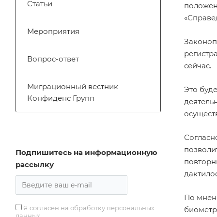
Статьи
положен
«Справе
Мероприятия
Законоп
регистр
Вопрос-ответ
сейчас.
Миграционный вестник
Это буд
Конфиденс Групп
деятель
осущест
Согласн
позволи
Подпишитесь на информационную
повторн
рассылку
дактило
По мнен
Я согласен на обработку персональных
биометр
данных