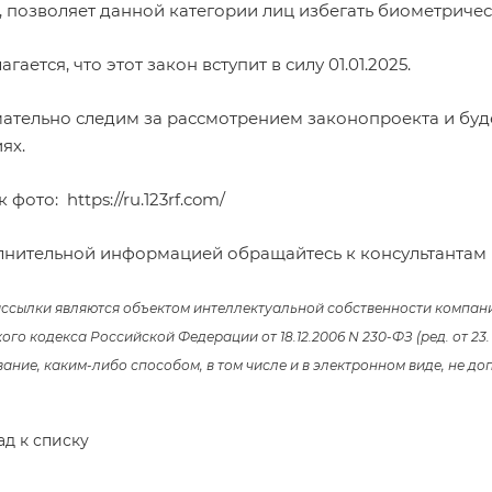
, позволяет данной категории лиц избегать биометричес
гается, что этот закон вступит в силу 01.01.2025.
ательно следим за рассмотрением законопроекта и бу
ях.
к фото:
https://ru.123rf.com/
лнительной информацией обращайтесь к консультантам
рассылки являются объектом интеллектуальной собственности компан
го кодекса Российской Федерации от 18.12.2006 N 230-ФЗ (ред. от 23.
ние, каким-либо способом, в том числе и в электронном виде, не доп
ад к списку