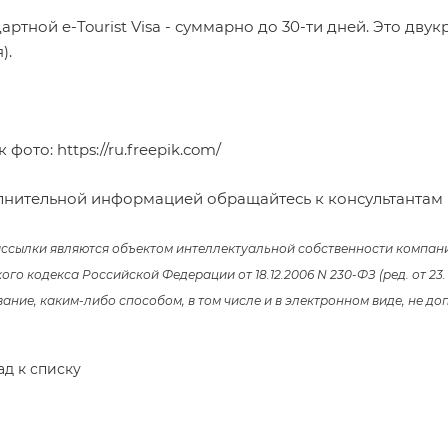
артной e-Tourist Visa - суммарно до 30-ти дней. Это двук
).
к фото:
https://ru.freepik.com/
лнительной информацией обращайтесь к консультантам
рассылки являются объектом интеллектуальной собственности компан
го кодекса Российской Федерации от 18.12.2006 N 230-ФЗ (ред. от 23.
ние, каким-либо способом, в том числе и в электронном виде, не доп
ад к списку