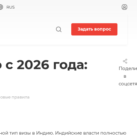
RUS
Задать вопрос
с 2026 года:
Подели
в
соцсет
 новые правила
вной тип визы в Индию. Индийские власти полностью