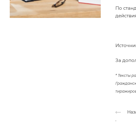
По станд
действия
Источни
За допо
* Тексты 
Гражданско
тиражирова
Наз
.