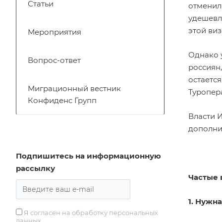
Статьи
отменили
удешевл
этой виз
Мероприятия
Однако 
Вопрос-ответ
россиян,
остается
Миграционный вестник
Туропера
Конфиденс Групп
Власти 
дополни
Подпишитесь на информационную
рассылку
Частые 
1. Нужн
Я согласен на обработку персональных
данных