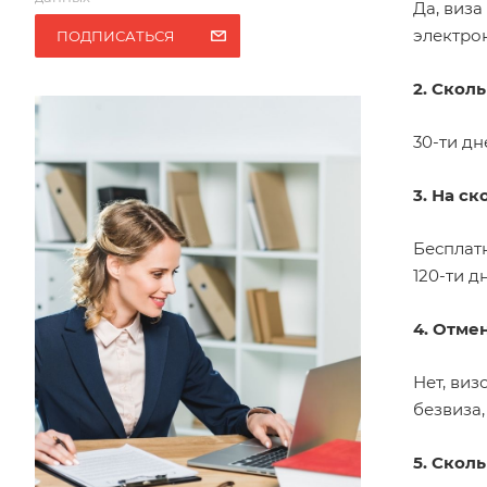
Да, виза
электрон
ПОДПИСАТЬСЯ
2. Скол
30-ти дн
3. На с
Бесплат
120-ти д
4. Отме
Нет, виз
безвиза,
5. Скол