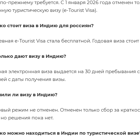
 по-прежнему требуется. С 1 января 2026 года отменен т
ную туристическую визу (e-Tourist Visa).
ько стоит виза в Индию для россиян?
евная e-Tourist Visa стала бесплатной. Годовая виза стоит
колько дают визу в Индию?
ная электронная виза выдается на 30 дней пребывания с
ней с даты получения визы.
нили ли визу в Индию?
овый режим не отменен. Отменен только сбор за кратко
 но решения пока нет.
ько можно находиться в Индии по туристической визе