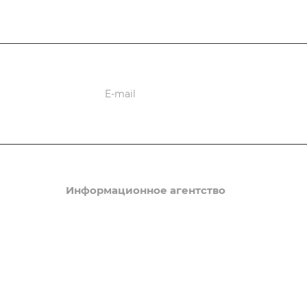
ции
Информационное агентство
Новости
ы
Статьи
ые
Мероприятия
ий порядок
Вопрос-ответ
енное