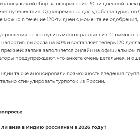
 консульский сбор за оформление 30-ти дневной электрон
яет путешествие. Одновременно для удобства туристов б
е можно в течение 120-ти дней с момента ее одобрения, а
упрощения не коснулись многократных виз. Стоимость п
 напротив, выросла на 50% и составляет теперь 120 дол
 прежней: заявка заполняется онлайн на официальном по
торы предупреждают, что анкета очень детальная, и оши
Индии также анонсировали возможность введения групп
тельно стимулировать турпоток из России.
вопросы:
а ли виза в Индию россиянам в 2026 году?