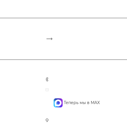
+7 495 748 7762
mail@confidencegroup.ru
Теперь мы в MAX
107023, г. Москва, Барабанный
пер., д. 4, офис 4 (3-й этаж)