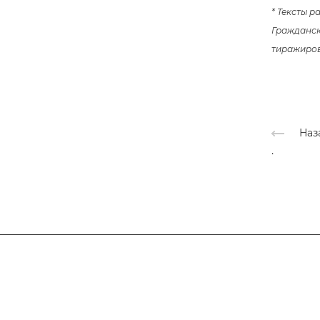
* Тексты 
Гражданско
тиражирова
Наз
.
Подписывайтесь
на новости и ак