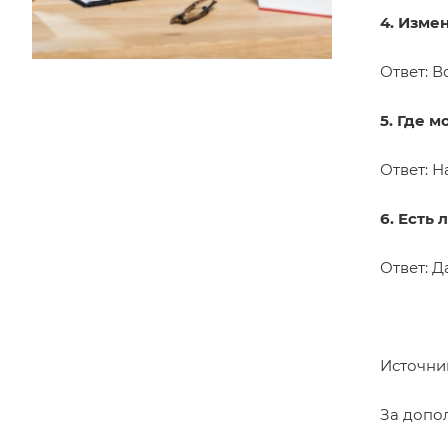
4. Изме
Ответ: В
5. Где 
Ответ: 
6. Есть 
Ответ: Д
Источни
За допо