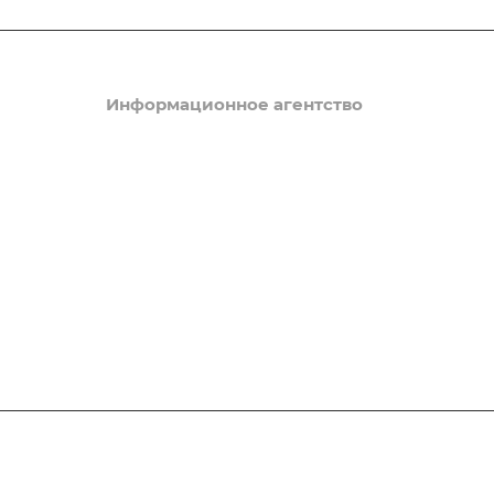
Информационное агентство
Новости
ы
Статьи
ые
Мероприятия
ий порядок
Вопрос-ответ
енное
Миграционный вестник
Конфиденс Групп
России)
Патенты
. Получение