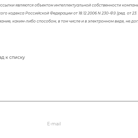
рассылки являются объектом интеллектуальной собственности компан
го кодекса Российской Федерации от 18.12.2006 N 230-ФЗ (ред. от 23.
ние, каким-либо способом, в том числе и в электронном виде, не доп
ад к списку
ции