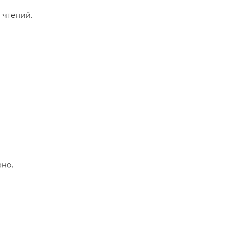
 чтений.
ено.