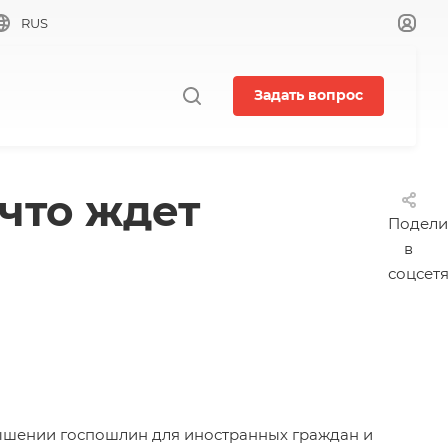
RUS
Задать вопрос
что ждет
Подели
в
соцсет
ышении госпошлин
для иностранных граждан и