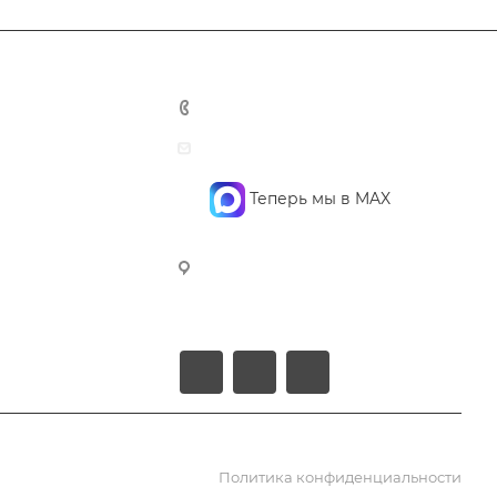
+7 495 748 7762
mail@confidencegroup.ru
Теперь мы в MAX
107023, г. Москва, Барабанный
пер., д. 4, офис 4 (3-й этаж)
Политика конфиденциальности