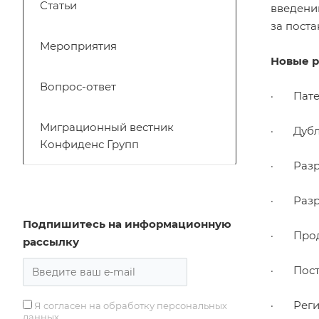
Статьи
введени
за поста
Мероприятия
Новые р
Вопрос-ответ
· Патен
Миграционный вестник
· Дубли
Конфиденс Групп
· Разре
· Разре
Подпишитесь на информационную
· Продл
рассылку
· Поста
· Регис
Я согласен на обработку персональных
данных