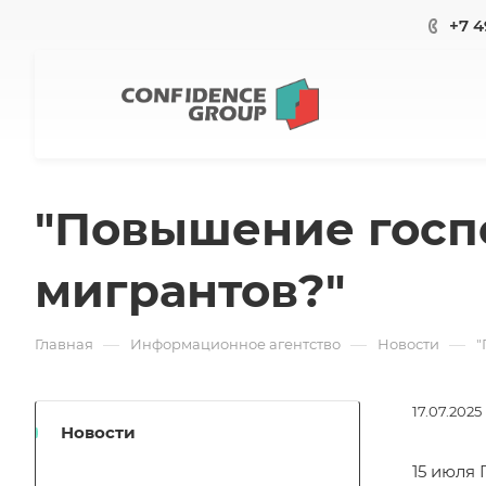
+7 4
"Повышение госпо
мигрантов?"
—
—
—
Главная
Информационное агентство
Новости
"
17.07.2025
Новости
15 июля