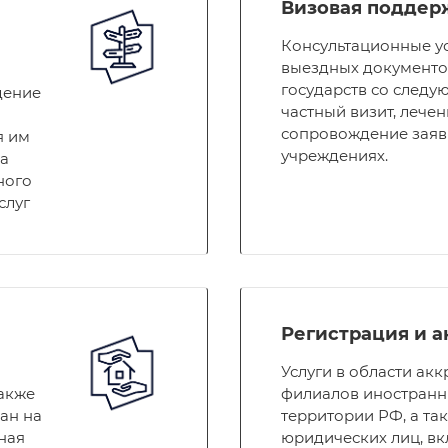
Визовая поддер
Консультационные у
выездных документо
государств со следу
дение
частный визит, лечен
сопровождение заяв
я им
учреждениях.
на
ного
слуг
Регистрация и 
Услуги в области ак
также
филиалов иностранн
ан на
территории РФ, а та
ная
юридических лиц, в