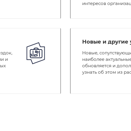
интересов организа
Новые и другие 
здок,
Новые, сопутствующи
ии и
наиболее актуальные
вых
обновляется и допол
узнать об этом из р